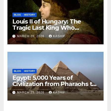
BLOG
HISTORY
Louis II of Hungary: The
Tragic Last King Who
Drowned at Mohács
MARCH 26, 2026
KASHIF
BLOG
HISTORY
Egypt: 5,000 Years of
Civilization from Pharaohs to
Modern Power
MARCH 25, 2026
KASHIF