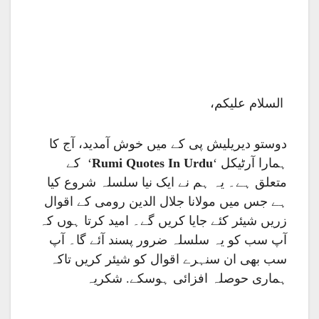
السلام علیکم،
دوستو دیریلیش پی کے میں خوش آمدید، آج کا
‘ کے
Rumi Quotes In Urdu
ہمارا آرٹیکل ‘
متعلق ہے۔ یہ ہم نے ایک نیا سلسلہ شروع کیا
ہے جس میں مولانا جلال الدین رومی کے اقوال
زریں شیئر کئے جایا کریں گے۔ امید کرتا ہوں کہ
آپ سب کو یہ سلسلہ ضرور پسند آئے گا۔ آپ
سب بھی ان سنہرے اقوال کو شیئر کریں تاکہ
ہماری حوصلہ افزائی ہوسکے. شکریہ