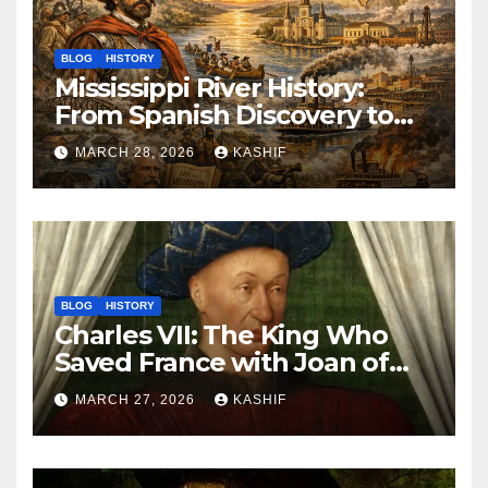
BLOG
HISTORY
Mississippi River History:
From Spanish Discovery to
Modern America
MARCH 28, 2026
KASHIF
BLOG
HISTORY
Charles VII: The King Who
Saved France with Joan of
Arc’s Help
MARCH 27, 2026
KASHIF