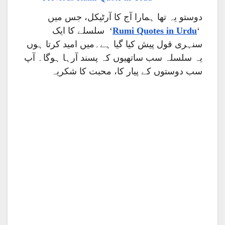
دوستو یہ تھا ہمارا آج کا آرٹیکل، جس میں
‘ سلسلے کا ایک
Rumi Quotes in Urdu
‘
سنہری قول پیش کیا گیا ہے۔میں امید کرتا ہوں
یہ سلسلہ سب ساتھیوں کہ پسند آرہا ہوگا۔ آپ
سب دوستوں کے پیار کا، محبت کا شکریہ