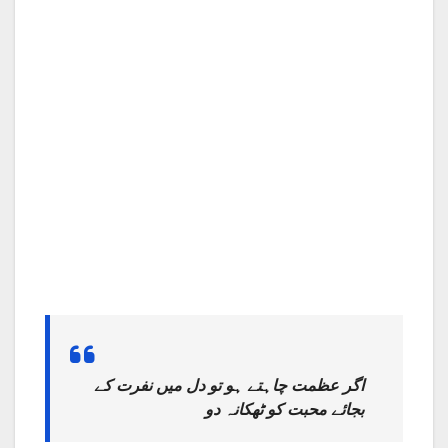
اگر عظمت چاہتے ہو تو دل میں نفرت کے
بجائے محبت کو ٹھکانہ دو